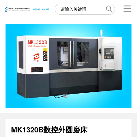
MK1320B数控外圆磨床