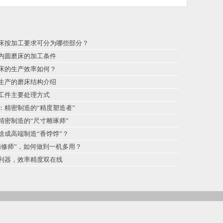
床按加工要求可分为哪些部分？
内圆磨床的加工条件
床的生产效率如何？
生产的磨床结构介绍
工件主要处理方式
：精密制造的“精度塑造者”
精密制造的“尺寸雕琢师”
啥成高端制造“香饽饽”？
精修师”，如何做到一机多用？
利器，效率精度双在线