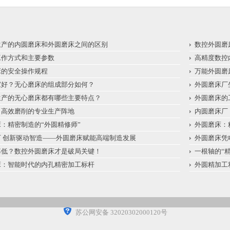
生产的内圆磨床和外圆磨床之间的区别
数控外圆磨
工作方式和主要参数
高精度数控
床的安全操作规程
万能外圆磨
家好？无心磨床的组成部分如何？
外圆磨床厂
生产的无心磨床都有哪些主要特点？
外圆磨床的
高效磨削的专业生产阵地​
内圆磨床厂
：精密制造的“外圆精修师”
外圆磨床：
 创新驱动智造——外圆磨床赋能高端制造发展
外圆磨床凭
率低？数控外圆磨床才是破局关键！
一根轴的“
床：智能时代的内孔精密加工标杆
外圆精加工
苏公网安备 32020302000120号